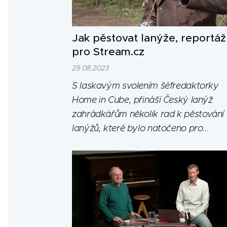
Jak pěstovat lanýže, reportáž
pro Stream.cz
29.08.2023
S laskavým svolením šéfredaktorky
Home in Cube, přináší Český lanýž
zahrádkářům několik rad k pěstování
lanýžů, které bylo natočeno pro
videoportál Stream cz.