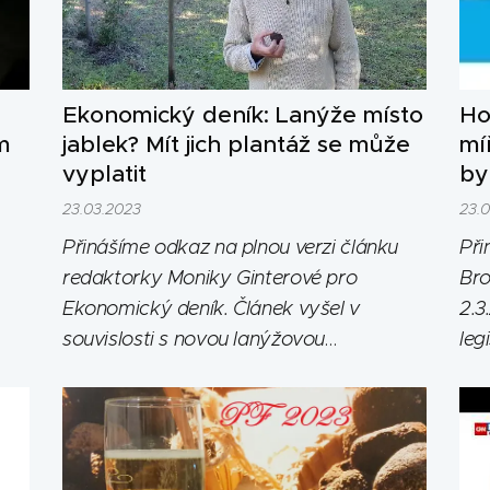
Ekonomický deník: Lanýže místo
Ho
m
jablek? Mít jich plantáž se může
mí
vyplatit
by
23.03.2023
23.
Přinášíme odkaz na plnou verzi článku
Při
redaktorky Moniky Ginterové pro
Bro
Ekonomický deník. Článek vyšel v
2.3
souvislosti s novou lanýžovou
leg
legislativou platnou od 1. 3. 2023, která
přináší nové příležitosti pro české
zemědělství.