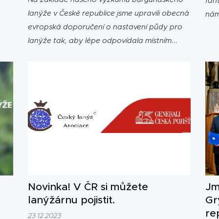
fan
lanýže v České republice jsme upravili obecná
nám
evropská doporučení o nastavení půdy pro
gig
lanýže tak, aby lépe odpovídala místním
hor
podmínkám. Díky našim novým testům
svě
mohou klienti snadno optimalizovat půdu
mil
svých lanýžáren podle nejúspěšnějších míst
výskytu lanýže burgundského v ČR. Klíčové
faktory jako pH, obsah...
Novinka! V ČR si můžete
Jm
lanýžárnu pojistit.
Gr
re
23.12.2023