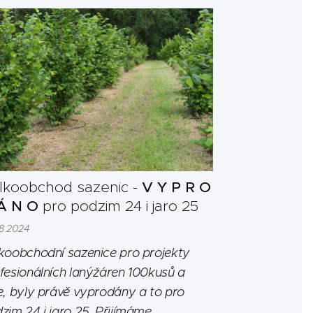
lkoobchod sazenic -
V Y P R O
Á N O
pro podzim 24 i jaro 25
08.2024
koobchodní sazenice pro projekty
fesionálních lanýžáren 100kusů a
e, byly právě vyprodány a to pro
zim 24 i jaro 25. Přijímáme