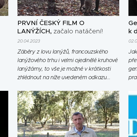
PRVNÍ ČESKÝ FILM O
Ge
LANÝŽÍCH,
začalo natáčení!
k 
20.04.2023
02.
Záběry z lovu lanýžů, francouzského
Jak
lanýžového trhu i velmi ojedinělé kruhové
pře
lanýžárny, to vše je možné v krátkosti
gen
zhlédnout na níže uvedeném odkazu
pra
videa o připravovaném filmu. Pro
zás
natáčení tuzemské části dokumentu
lan
hledáme obsahové i finanční partnery,
bud
více informací přinášíme v článku.