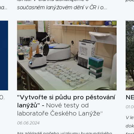
nat
současném lanýžovém dění v ČR i o
obj
velké novince -
lanýžovém festivalu
mal
Praha lanýžová, který se bude konat
dis
od 1. 10. - 31. 12. 2024.
10.
"Vytvořte si půdu pro pěstování
NE
lanýžů" -
Nové testy od
01.
laboratoře Českého Lanýže"
V l
06.06.2024
dok
Na základě našeho výzkumu burgundského