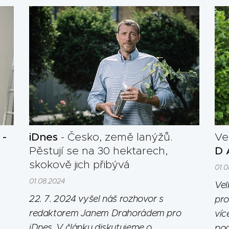
 -
iDnes
- Česko, země lanýžů.
Ve
Pěstují se na 30 hektarech,
D 
skokově jich přibývá
01.
01.08.2024
Vel
22. 7. 2024 vyšel náš rozhovor s
pro
redaktorem Janem Drahorádem pro
víc
iDnes. V článku diskutujeme o
pod