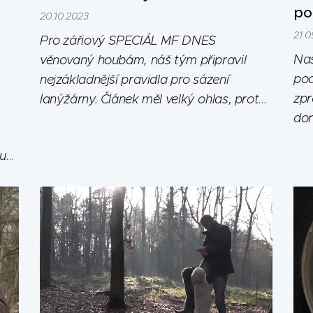
po
20.10.2023
21.0
Pro zářiový SPECIÁL MF DNES
Naš
věnovaný houbám, náš tým připravil
pod
nejzákladnější pravidla pro sázení
zpr
lanýžárny. Článek měl velký ohlas, proto
dor
s laskavým svolením paní redaktorky MF
Dnes, Lucie Martínkové, přinášíme
Saz
u
článek i našim čtenářům. Článek
umožňuje velmi rychlou a přehlednou
prvotní orientaci v tématu a je ke stažení
kliknutím na níže uvedený...