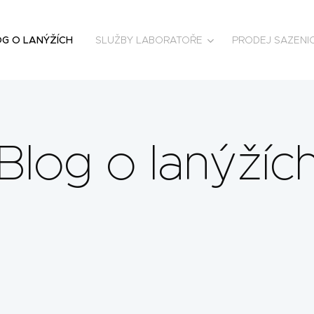
G O LANÝŽÍCH
SLUŽBY LABORATOŘE
PRODEJ SAZENI
Blog o lanýžíc