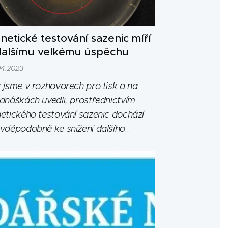
netické testování sazenic míří
dalšímu velkému úspěchu
04.2023
 jsme v rozhovorech pro tisk a na
dnáškách uvedli, prostřednictvím
etického testování sazenic dochází
vděpodobně ke snížení dalšího
adního problému při pěstování
ýžů. V tomto článku se tématu
eme věnovat podrobněji.