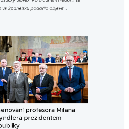
tastický úlovek. Po dlouhém hledání, se
 ve Španělsku podařilo objevit
antickou lanýžárnu, ukrytou vysoko v
ách. Údajně se jedná o největší lanýžárnu
ta. Má totiž rozlohu neuvěřitelných 6
ionů metrů čtverečních.
enování profesora Milana
yndlera prezidentem
publiky