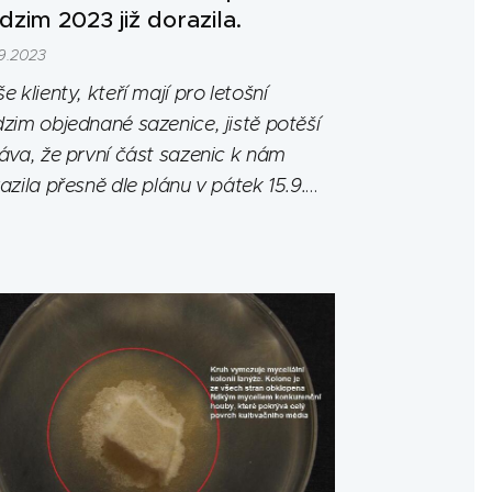
dzim 2023 již dorazila.
9.2023
e klienty, kteří mají pro letošní
zim objednané sazenice, jistě potěší
áva, že první část sazenic k nám
azila přesně dle plánu v pátek 15.9.
enice jsou ve výborné kondici.