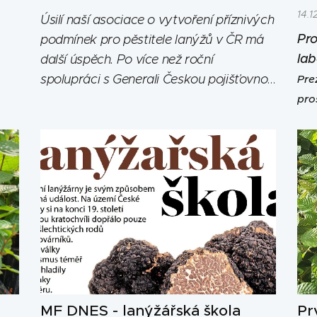
14.1
Úsilí naší asociace o vytvoření příznivých
Pro
podmínek pro pěstitele lanýžů v ČR má
lab
další úspěch. Po více než roční
spolupráci s Generali Českou pojišťovnou
Pre
na vytvoření speciálního typu pojištění,
pro
přináší Generali tuzemským pěstitelům
kol
pod vánoční stromeček dárek - Pojištění
lanýžových kultur.
Jedná se o unikátní
produkt nejenom na české poměry, aly i...
MF DNES - lanýžářská škola
Pr