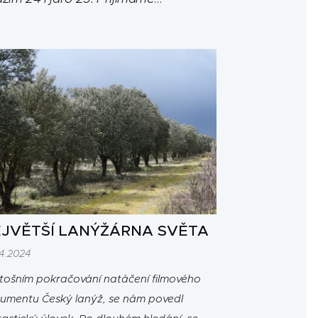
ednávky pro podzim 25.
Pro
oobchod jsou sazenice stále k
pozici.
JVĚTŠÍ LANÝŽÁRNA SVĚTA
04.2024
etošním pokračování natáčení filmového
umentu Český lanýž, se nám povedl