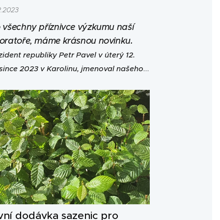
2.2023
 všechny příznivce výzkumu naší
oratoře, máme krásnou novinku.
zident republiky Petr Pavel v úterý 12.
since 2023 v Karolinu, jmenoval našeho
egu Milana Gryndlera profesorem.
vní dodávka sazenic pro