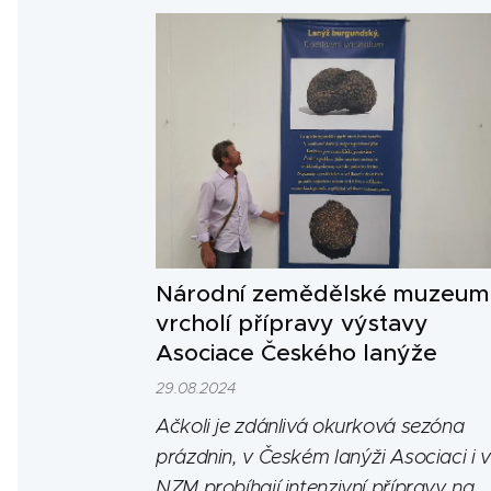
Národní zemědělské muzeum
vrcholí přípravy výstavy
Asociace Českého lanýže
29.08.2024
Ačkoli je zdánlivá okurková sezóna
prázdnin, v Českém lanýži Asociaci i v
NZM probíhají intenzivní přípravy na