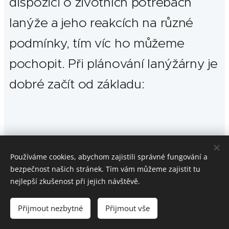
dispozici o životních potřebách
lanýže a jeho reakcích na různé
podmínky, tím víc ho můžeme
pochopit. Při plánování lanýžárny je
dobré začít od základu:
Používáme cookies, abychom zajistili správné fungování a
Základní test půdy
bezpečnost našich stránek. Tím vám můžeme zajistit tu
nejlepší zkušenost při jejich návštěvě.
Přijmout nezbytné
Přijmout vše
Na fotografie i texty se vztahují autorská práva.