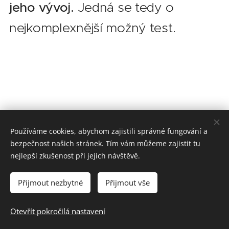
jeho vývoj.
Jedná se tedy o
nejkomplexnější možný test.
Používáme cookies, abychom zajistili správné fungování a
Ceník půdního testu
bezpečnost našich stránek. Tím vám můžeme zajistit tu
nejlepší zkušenost při jejich návštěvě.
Přijmout nezbytné
Přijmout vše
Na fotografie i texty se vztahují autorská práva.
Cookies
Otevřít pokročilá nastavení