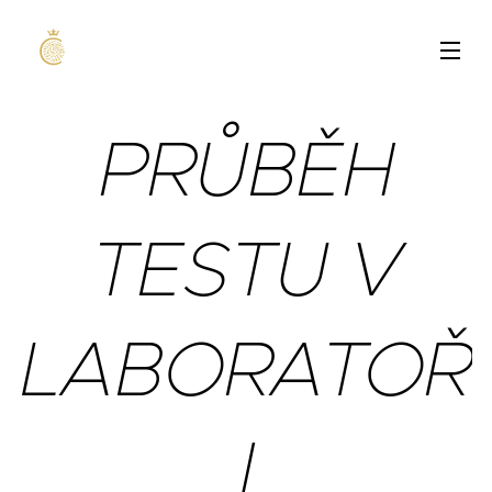
PRŮBĚH
TESTU V
LABORATOŘ
I