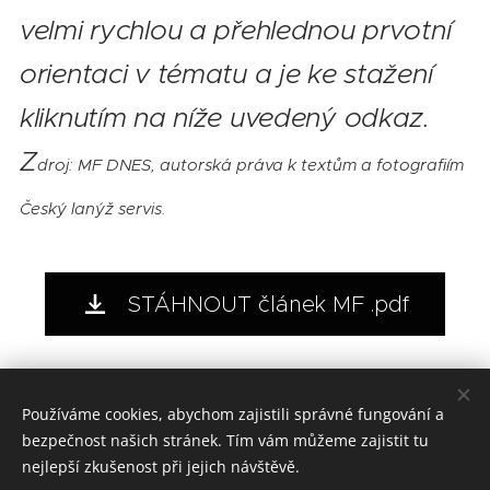
velmi rychlou a přehlednou prvotní
orientaci v tématu a je ke stažení
kliknutím na níže uvedený odkaz.
Z
droj: MF DNES, autorská práva k textům a fotografiím
Český lanýž servis.
STÁHNOUT článek MF .pdf
Share
Používáme cookies, abychom zajistili správné fungování a
bezpečnost našich stránek. Tím vám můžeme zajistit tu
nejlepší zkušenost při jejich návštěvě.
Český lanýž – zakladatel oboru lanýžářství v ČR. Prof. RNDr. Milan Gryndler, CSc. – přední český mikrobiolog, odborný garant výzkumu. Richard Beneš – zakladatel a manažer pěstování lanýžů v ČR. Unikátní světová řešení: geneticky testované sazenice (garance u každé sazenice), test půdy prováděný přímo lanýžem, mikrobiologická podpora mycelia po výsadbě.