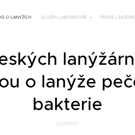
OG O LANÝŽÍCH
SLUŽBY LABORATOŘE
PRODEJ SAZENI
eských lanýžár
ou o lanýže peč
bakterie
23.06.2021