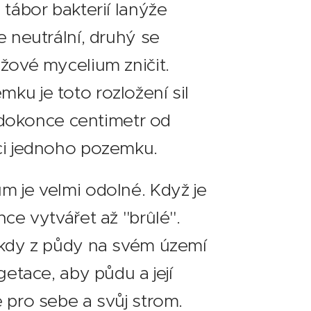
 tábor bakterií lanýže
e neutrální, druhý se
žové mycelium zničit.
u je toto rozložení sil
t dokonce centimetr od
ci jednoho pozemku.
 je velmi odolné. Když je
ce vytvářet až "brûlé".
 kdy z půdy na svém území
getace, aby půdu a její
 pro sebe a svůj strom.