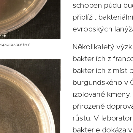
schopen půdu bu
přiblížit bakteri
evropských lanýž
dporou bakterií.
Několikaletý výz
bakteriích z fran
bakteriích z míst
burgundského v Č
izolované kmeny, 
přirozeně doprová
růstu. V laborato
bakterie dokázaly