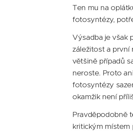
Ten mu na oplátk
fotosyntézy, potř
Výsadba je však 
záležitost a prvn
většině případů sa
neroste. Proto an
fotosyntézy sazen
okamžik není příli
Pravděpodobně te
kritickým místem