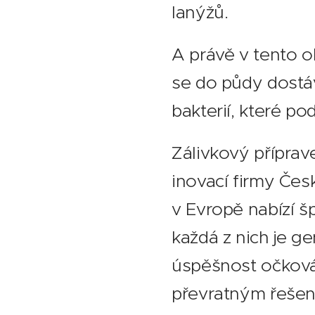
lanýžů.
A právě v tento o
se do půdy dostá
bakterií, které po
Zálivkový příprav
inovací firmy Česk
v Evropě nabízí š
každá z nich je g
úspěšnost očková
převratným řešení