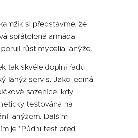
kamžik si představme, že
vá spřátelená armáda
dporují růst mycelia lanýže.
ek tak skvěle doplní řadu
ý lanýž servis. Jako jediná
pičkové sazenice, kdy
eneticky testována na
ní lanýžem. Dalším
m je "Půdní test před