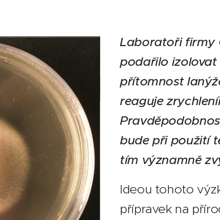
Laboratoři firmy 
podařilo izolovat 
přítomnost laný
reaguje zrychlen
Pravděpodobnost,
bude při použití 
tím významně zvy
Ideou tohoto výz
přípravek na příro