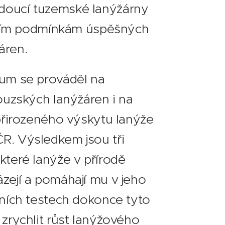
doucí tuzemské lanýžárny
álním podmínkám úspěšných
áren.
kum se prováděl na
couzských lanýžáren i na
 přirozeného výskytu lanýže
R. Výsledkem jsou tři
které lanýže v přírodě
zejí a pomáhají mu v jeho
rních testech dokonce tyto
 zrychlit růst lanýžového