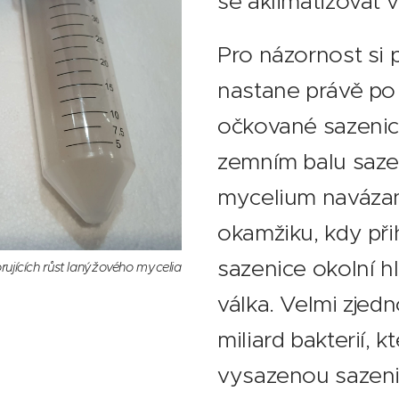
se aklimatizovat 
Pro názornost si p
nastane právě po
očkované sazenic
zemním balu saze
mycelium navázan
okamžiku, kdy při
sazenice okolní h
rujících růst lanýžového mycelia
válka. Velmi zjed
miliard bakterií, 
vysazenou sazenic