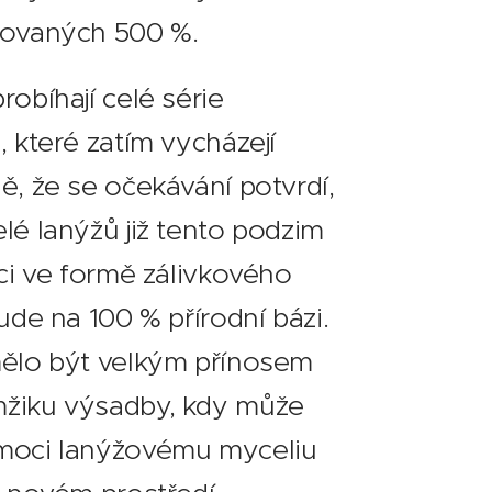
ňovaných 500 %.
obíhají celé série
, které zatím vycházejí
ě, že se očekávání potvrdí,
lé lanýžů již tento podzim
ici ve formě zálivkového
ude na 100 % přírodní bázi.
mělo být velkým přínosem
žiku výsadby, kdy může
moci lanýžovému myceliu