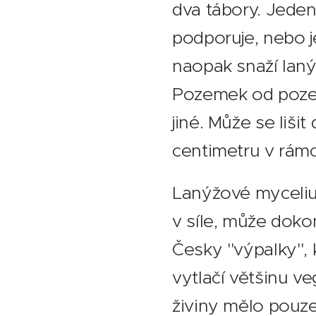
dva tábory. Jeden
podporuje, nebo j
naopak snaží laný
Pozemek od pozemk
jiné. Může se liši
centimetru v rám
Lanýžové mycelium
v síle, může dokon
Česky "výpalky",
vytlačí většinu ve
živiny mělo pouze