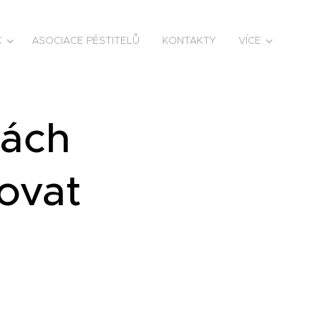
C
ASOCIACE PĚSTITELŮ
KONTAKTY
VÍCE
nách
ovat