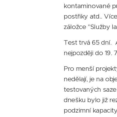
kontaminované p
postřiky atd.. Víc
záložce "Služby l
Test trvá 65 dní. 
nejpozději do 19. 
Pro menší projekt
nedělají, je na ob
testovaných sazen
dnešku bylo již r
podzimní kapacity