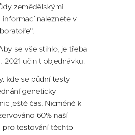
ůdy zemědělskými
e informací naleznete v
aboratoře".
Aby se vše stihlo, je třeba
7. 2021 učinit objednávku.
y, kde se půdní testy
jednání geneticky
ic ještě čas. Nicméně k
ezervováno 60% naší
 pro testování těchto