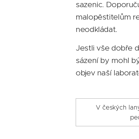
sazenic. Doporuč
malopěstitelům re
neodkládat.
Jestli vše dobře 
sázení by mohl být
objev naší laborat
V českých lan
pe