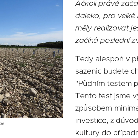
Ačkoli právě zača
daleko, pro velké 
měly realizovat j
začíná poslední z
Tedy alespoň v p
sazenic budete ch
"Půdním testem př
Tento test jsme 
způsobem minimali
investice, z dův
ie
kultury do přípa