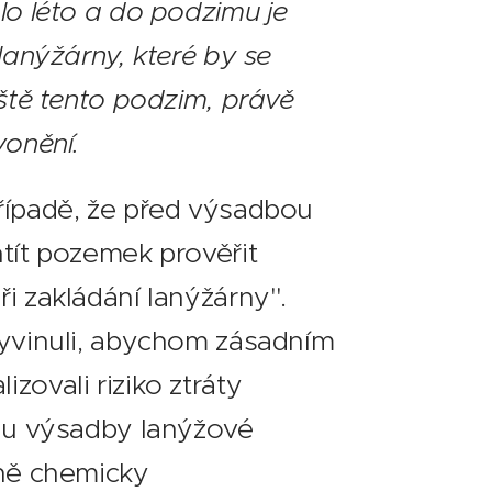
lo léto a do podzimu je
lanýžárny, které by se
eště tento podzim, právě
vonění.
řípadě, že před výsadbou
tít pozemek prověřit
i zakládání lanýžárny".
vyvinuli, abychom zásadním
zovali riziko ztráty
odu výsadby lanýžové
dně chemicky