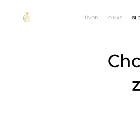
ÚVOD
O NÁS
BL
Chc