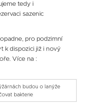
ujeme tedy i
zervaci sazenic
dopadne, pro podzimní
 k dispozici již i nový
oře. Více na :
ýžárnách budou o lanýže
čovat bakterie