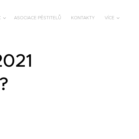
C
ASOCIACE PĚSTITELŮ
KONTAKTY
VÍCE
2021
?