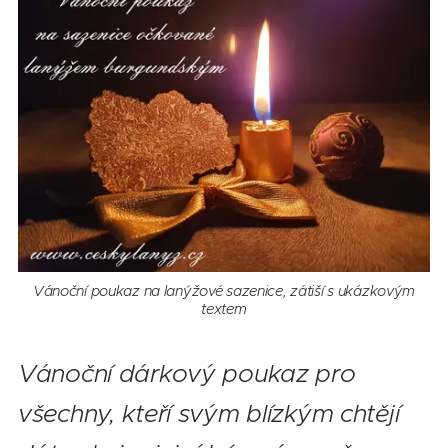
Vánoční poukaz na lanýžové sazenice, zátiší s ukázkovým
textem
Vánoční dárkový poukaz pro
všechny, kteří svým blízkým chtějí