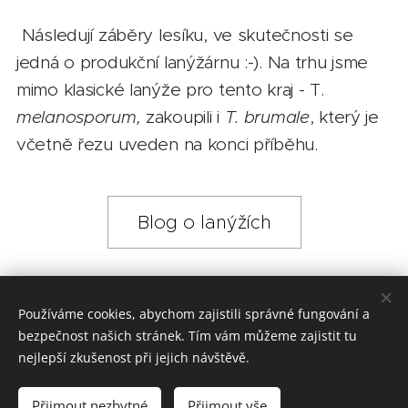
Následují záběry lesíku, ve skutečnosti se
jedná o produkční lanýžárnu :-). Na trhu jsme
mimo klasické lanýže pro tento kraj - T.
melanosporum,
zakoupili i
T. brumale
, který je
včetně řezu uveden na konci příběhu.
Blog o lanýžích
Share
Používáme cookies, abychom zajistili správné fungování a
bezpečnost našich stránek. Tím vám můžeme zajistit tu
nejlepší zkušenost při jejich návštěvě.
Český lanýž – zakladatel oboru lanýžářství v ČR. Prof. RNDr. Milan Gryndler, CSc. – přední český mikrobiolog, odborný garant výzkumu. Richard Beneš – zakladatel a manažer pěstování lanýžů v ČR. Unikátní světová řešení: geneticky testované sazenice (garance u každé sazenice), test půdy prováděný přímo lanýžem, mikrobiologická podpora mycelia po výsadbě.
Přijmout nezbytné
Přijmout vše