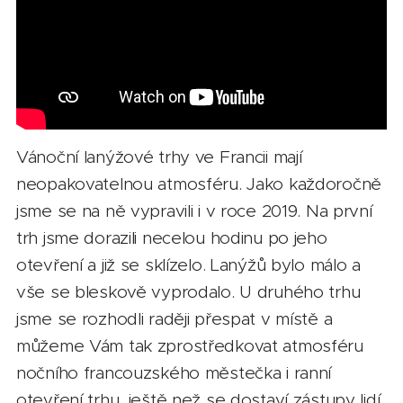
Vánoční lanýžové trhy ve Francii mají
neopakovatelnou atmosféru. Jako každoročně
jsme se na ně vypravili i v roce 2019. Na první
trh jsme dorazili necelou hodinu po jeho
otevření a již se sklízelo. Lanýžů bylo málo a
vše se bleskově vyprodalo. U druhého trhu
jsme se rozhodli raději přespat v místě a
můžeme Vám tak zprostředkovat atmosféru
nočního francouzského městečka i ranní
otevření trhu, ještě než se dostaví zástupy lidí.