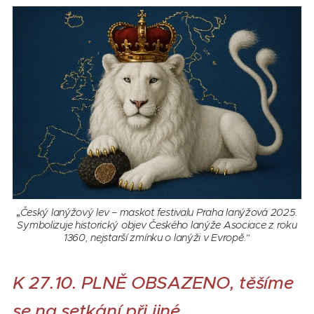
„Český lanýžový lev – maskot festivalu Praha lanýžová 2025.
Symbolizuje historický objev Českého lanýže Asociace z roku
1360, nejstarší zmínku o lanýži v Evropě.“
K 27.10. PLNĚ OBSAZENO, těšíme
se na setkání při jiné