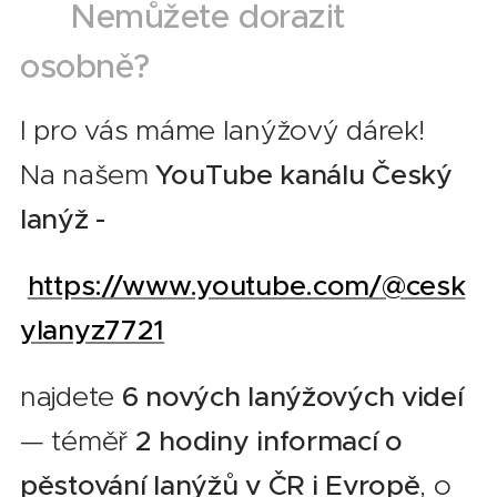
🎥
Nemůžete dorazit
osobně?
I pro vás máme lanýžový dárek!
Na našem
YouTube kanálu Český
lanýž -
https://www.youtube.com/@cesk
ylanyz7721
najdete
6 nových lanýžových videí
— téměř
2 hodiny informací o
pěstování lanýžů v ČR i Evropě
, o