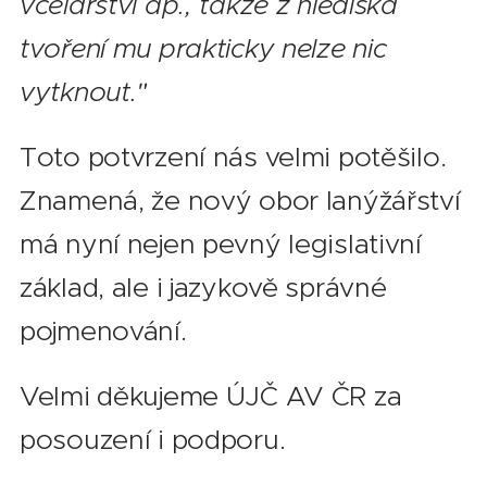
včelařství ap., takže z hlediska
tvoření mu prakticky nelze nic
vytknout."
Toto potvrzení nás velmi potěšilo.
Znamená, že nový obor lanýžářství
má nyní nejen pevný legislativní
základ, ale i jazykově správné
pojmenování.
Velmi děkujeme ÚJČ AV ČR za
posouzení i podporu.