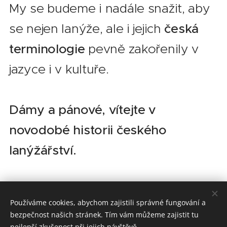
My se budeme i nadále snažit, aby
se nejen lanýže, ale i jejich
česká
terminologie
pevně zakořenily v
jazyce i v kultuře.
Dámy a pánové, vítejte v
novodobé historii českého
lanýžářství.
Share
Používáme cookies, abychom zajistili správné fungování a
bezpečnost našich stránek. Tím vám můžeme zajistit tu
nejlepší zkušenost při jejich návštěvě.
Český lanýž – zakladatel oboru lanýžářství v ČR. Prof. RNDr. Milan Gryndler, CSc. – přední český mikrobiolog, odborný garant výzkumu. Richard Beneš – zakladatel a manažer pěstování lanýžů v ČR. Unikátní světová řešení: geneticky testované sazenice (garance u každé sazenice), test půdy prováděný přímo lanýžem, mikrobiologická podpora mycelia po výsadbě.